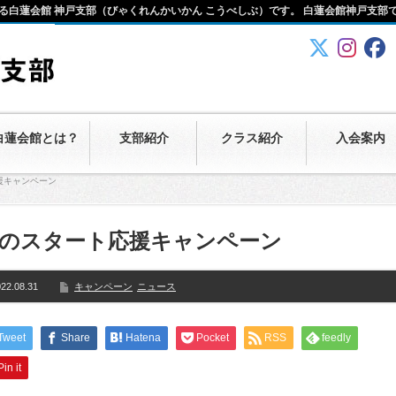
る白蓮会館 神戸支部（びゃくれんかいかん こうべしぶ）です。 白蓮会館神戸支部
白蓮会館とは？
支部紹介
クラス紹介
入会案内
援キャンペーン
のスタート応援キャンペーン
22.08.31
キャンペーン
ニュース
Tweet
Share
Hatena
Pocket
RSS
feedly
Pin it