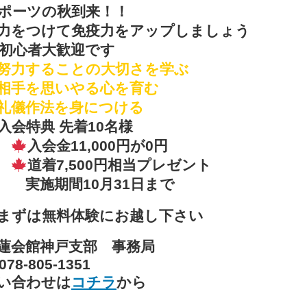
ポーツの秋到来！！
力をつけて免疫力をアップしましょう
初心者大歓迎です
努力することの大切さを学ぶ
相手を思いやる心を育む
礼儀作法を身につける
入会特典 先着10名様
入会金11,000円が0円
道着7,500円相当プレゼント
施期間10月31日まで
ずは無料体験にお越し下さい
蓮会館神戸支部 事務局
078-805-1351
い合わせは
コチラ
から