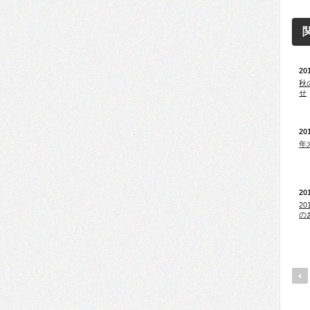
20
秋
せ
20
年
20
2
の