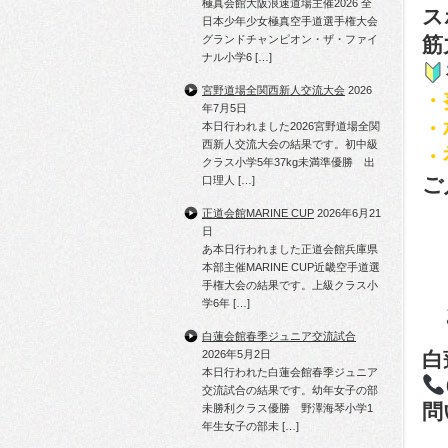
極真会館大阪浪速道場主催2026 全
ス
日本少年少女極真空手道選手権大会
グランドチャンピオン・ザ・ファイ
筋
ナル小学6 […]
宮野道場全関西新人交流大会
2026
・
年7月5日
・
本日行われました2026宮野道場全関
西新人交流大会の結果です。初中級
・
クラス小学5年37kg未満準優勝 出
ご
口理人 […]
正道会館MARINE CUP
2026年6月21
日
あ本日行われました正道会館兵庫県
実
本部主催MARINE CUP近畿空手道選
手権大会の結果です。上級クラス小
学6年 […]
ま
白蓮会館春季ジュニア交流試合
2026年5月2日
白
本日行われた白蓮会館春季ジュニア
交流試合の結果です。幼年女子の部
問
未勝利クラス優勝 野澤海琴小学1
年生女子の部未 […]