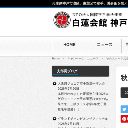
兵庫県神戸市灘区、東灘区で空手、護身術を教え
HOME
ニュース
Home
キャンペーン
,
ニュース
秋のスタート応
支部長ブログ
秋
大阪府ジュニア空手道選手権大会
2026年7月20日
20
本日行われました正援塾主催2026大
阪府ジュニア空手道選手権大会の結
果です。上級クラス小学6年女子重
量級準優勝 […]
グランドチャンピオンザファイナル
2026年7月11日