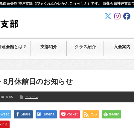
る白蓮会館 神戸支部（びゃくれんかいかん こうべしぶ）です。 白蓮会館神戸支部
白蓮会館とは？
支部紹介
クラス紹介
入会案内
・8月休館日のお知らせ
10.07.05
ニュース
Tweet
Share
Hatena
Pocket
RSS
feedly
Pin it