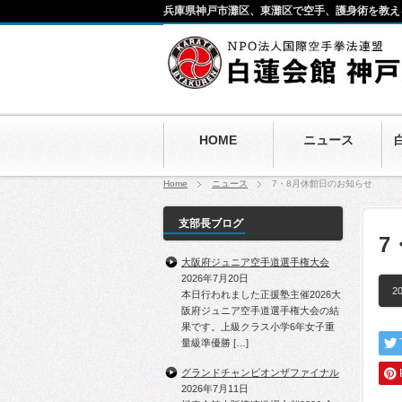
兵庫県神戸市灘区、東灘区で空手、護身術を教え
HOME
ニュース
Home
ニュース
7・8月休館日のお知らせ
支部長ブログ
7
大阪府ジュニア空手道選手権大会
2026年7月20日
20
本日行われました正援塾主催2026大
阪府ジュニア空手道選手権大会の結
果です。上級クラス小学6年女子重
量級準優勝 […]
グランドチャンピオンザファイナル
2026年7月11日