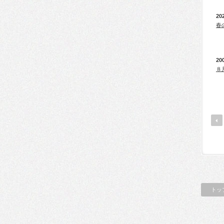
20
春
20
８
トッ