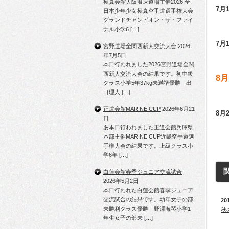
極真会館大阪浪速道場主催2026 全
7月
日本少年少女極真空手道選手権大会
グランドチャンピオン・ザ・ファイ
ナル小学6 […]
7月
宮野道場全関西新人交流大会
2026
年7月5日
本日行われました2026宮野道場全関
西新人交流大会の結果です。初中級
8
クラス小学5年37kg未満準優勝 出
口理人 […]
正道会館MARINE CUP
2026年6月21
8月
日
あ本日行われました正道会館兵庫県
本部主催MARINE CUP近畿空手道選
手権大会の結果です。上級クラス小
学6年 […]
白蓮会館春季ジュニア交流試合
2026年5月2日
本日行われた白蓮会館春季ジュニア
交流試合の結果です。幼年女子の部
20
未勝利クラス優勝 野澤海琴小学1
秋
年生女子の部未 […]