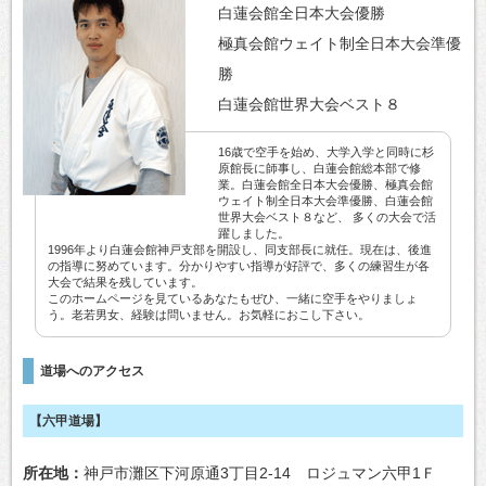
白蓮会館全日本大会優勝
極真会館ウェイト制全日本大会準優
勝
白蓮会館世界大会ベスト８
16歳で空手を始め、大学入学と同時に杉
原館長に師事し、白蓮会館総本部で修
業。白蓮会館全日本大会優勝、極真会館
ウェイト制全日本大会準優勝、白蓮会館
世界大会ベスト８など、 多くの大会で活
躍しました。
1996年より白蓮会館神戸支部を開設し、同支部長に就任。現在は、後進
の指導に努めています。分かりやすい指導が好評で、多くの練習生が各
大会で結果を残しています。
このホームページを見ているあなたもぜひ、一緒に空手をやりましょ
う。老若男女、経験は問いません。お気軽におこし下さい。
道場へのアクセス
【六甲道場】
所在地
神戸市灘区下河原通3丁目2-14 ロジュマン六甲1Ｆ