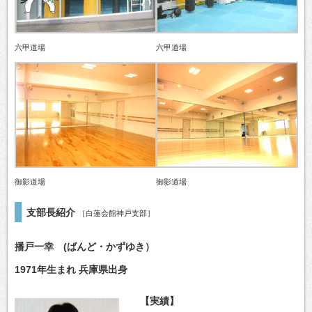
六甲道場
六甲道場
御影道場
御影道場
支部長紹介
［白蓮会館神戸支部］
播戸一幸 (ばんど・かずゆき）
1971年生まれ 兵庫県出身
【実績】