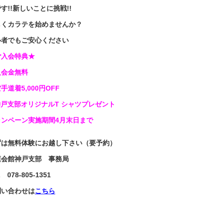
す!!
新しいことに挑戦!!
しくカラテを始めませんか？
心者でもご安心ください
ご入会特典★
入会金無料
手道着5,000円OFF
神戸支部オリジナルT シャツプレゼント
ャンペーン実施期間4月末日まで
ずは無料体験にお越し下さい（要予約）
蓮会館神戸支部 事務局
 078-805-1351
問い合わせは
こちら