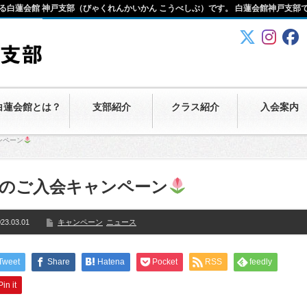
る白蓮会館 神戸支部（びゃくれんかいかん こうべしぶ）です。 白蓮会館神戸支部
白蓮会館とは？
支部紹介
クラス紹介
入会案内
ンペーン
のご入会キャンペーン
23.03.01
キャンペーン
ニュース
Tweet
Share
Hatena
Pocket
RSS
feedly
Pin it