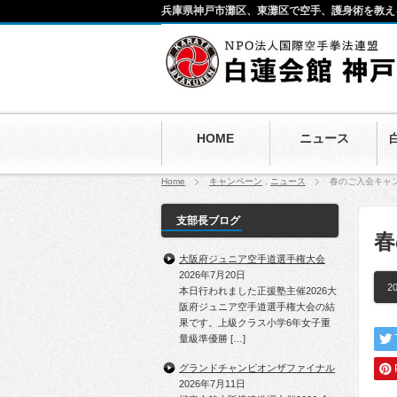
兵庫県神戸市灘区、東灘区で空手、護身術を教え
HOME
ニュース
Home
キャンペーン
,
ニュース
春のご入会キャ
支部長ブログ
春
大阪府ジュニア空手道選手権大会
2026年7月20日
20
本日行われました正援塾主催2026大
阪府ジュニア空手道選手権大会の結
果です。上級クラス小学6年女子重
量級準優勝 […]
グランドチャンピオンザファイナル
2026年7月11日