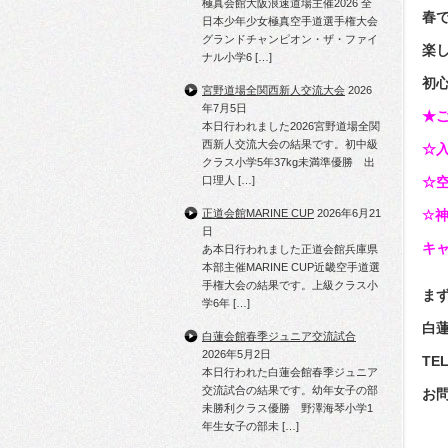
極真会館大阪浪速道場主催2026 全
春で
日本少年少女極真空手道選手権大会
グランドチャンピオン・ザ・ファイ
楽
ナル小学6 […]
初
宮野道場全関西新人交流大会
2026
年7月5日
★
本日行われました2026宮野道場全関
西新人交流大会の結果です。初中級
☆
クラス小学5年37kg未満準優勝 出
口理人 […]
☆空
正道会館MARINE CUP
2026年6月21
☆
日
キ
あ本日行われました正道会館兵庫県
本部主催MARINE CUP近畿空手道選
手権大会の結果です。上級クラス小
ま
学6年 […]
白
白蓮会館春季ジュニア交流試合
2026年5月2日
TEL
本日行われた白蓮会館春季ジュニア
交流試合の結果です。幼年女子の部
お
未勝利クラス優勝 野澤海琴小学1
年生女子の部未 […]