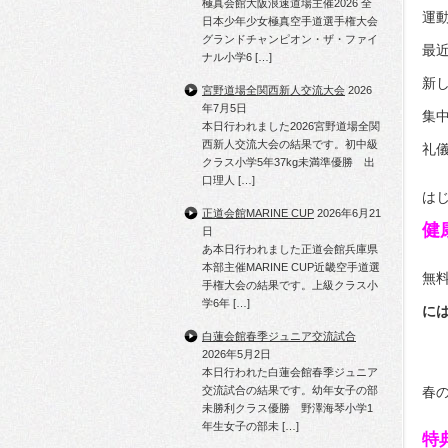
極真会館大阪浪速道場主催2026 全
運
日本少年少女極真空手道選手権大会
グランドチャンピオン・ザ・ファイ
最
ナル小学6 […]
新
宮野道場全関西新人交流大会
2026
年7月5日
集
本日行われました2026宮野道場全関
西新人交流大会の結果です。初中級
礼
クラス小学5年37kg未満準優勝 出
口理人 […]
は
正道会館MARINE CUP
2026年6月21
健
日
あ本日行われました正道会館兵庫県
本部主催MARINE CUP近畿空手道選
無
手権大会の結果です。上級クラス小
学6年 […]
に
白蓮会館春季ジュニア交流試合
ス
2026年5月2日
本日行われた白蓮会館春季ジュニア
交流試合の結果です。幼年女子の部
春
未勝利クラス優勝 野澤海琴小学1
年生女子の部未 […]
特