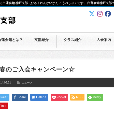
る白蓮会館 神戸支部（びゃくれんかいかん こうべしぶ）です。 白蓮会館神戸支部
白蓮会館とは？
支部紹介
クラス紹介
入会案内
春のご入会キャンペーン☆
14.03.21
ニュース
Tweet
Share
Hatena
Pocket
RSS
feedly
Pin it