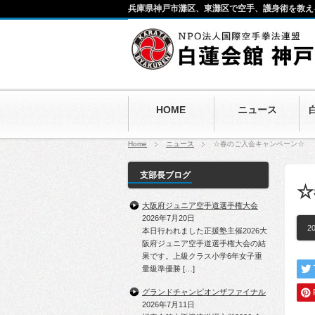
兵庫県神戸市灘区、東灘区で空手、護身術を教え
HOME
ニュース
Home
ニュース
☆春のご入会キャンペーン☆
支部長ブログ
☆
大阪府ジュニア空手道選手権大会
2026年7月20日
20
本日行われました正援塾主催2026大
阪府ジュニア空手道選手権大会の結
果です。上級クラス小学6年女子重
量級準優勝 […]
グランドチャンピオンザファイナル
2026年7月11日