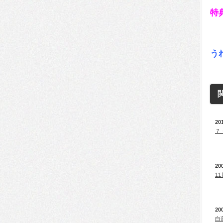
特
（
う
20
７
20
1
20
白