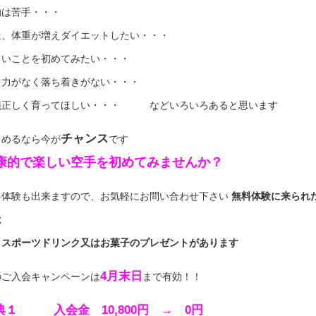
動は苦手・・・
近、体重が増えダイエットしたい・・・
しいことを初めてみたい・・・
中力がなく落ち着きがない・・・
儀正しく育ってほしい・・・ などいろいろあると思います
チャンス
じめるなら今が
です
康的で楽しい空手を初めてみませんか？
料体験も出来ますので、お気軽にお問い合わせ下さい
無料体験に来られ
は
ポーツドリンク又はお菓子のプレゼントがあります
4月末日
のご入会キャンペーンは
まで有効！！
典１ 入会金 10,800円 → 0円